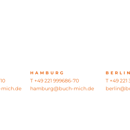
HAMBURG
BERLI
-10
T +49 221 999686-70
T +49 221
mich.de
hamburg@buch-mich.de
berlin@b
ts reserved