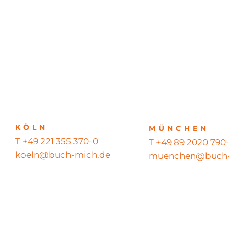
KÖLN
MÜNCHEN
T +49 221 355 370-0
T +49 89 2020 790
koeln@buch-mich.de
muenchen@buch-
© 2026 BUCH MICH GmbH – Alle Rechte vorbehalten – All righ