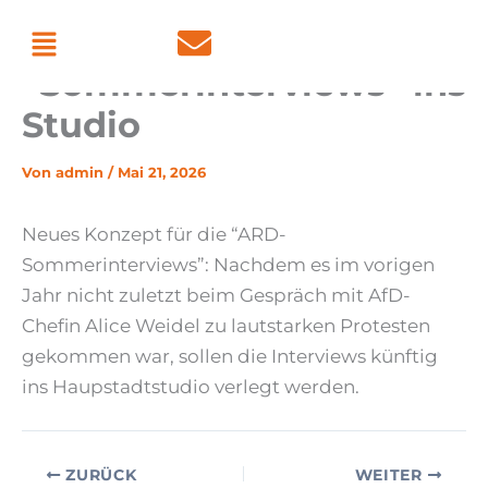
Zum
Menü
ARD wechselt mit ihren
Inhalt
“Sommerinterviews” ins
springen
Studio
Von
admin
/
Mai 21, 2026
Neues Konzept für die “ARD-
Sommerinterviews”: Nachdem es im vorigen
Jahr nicht zuletzt beim Gespräch mit AfD-
Chefin Alice Weidel zu lautstarken Protesten
gekommen war, sollen die Interviews künftig
ins Haupstadtstudio verlegt werden.
ZURÜCK
WEITER