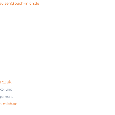
aulsen@buch-mich.de
rczak
ekt- und
gement
h-mich.de