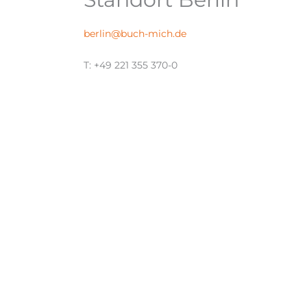
berlin@buch-mich.de
T: +49 221 355 370-0
© 2026 BUCH MICH GmbH – Alle Rechte vorbehalten – All righ