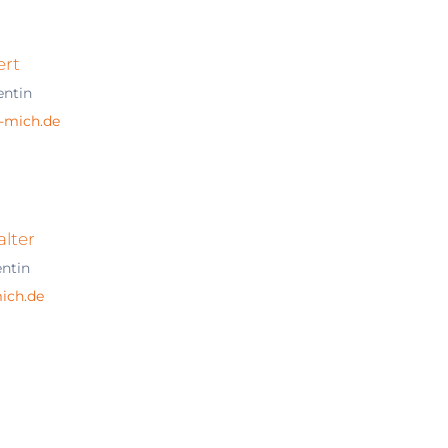
ert
entin
-mich.de
lter
entin
ich.de