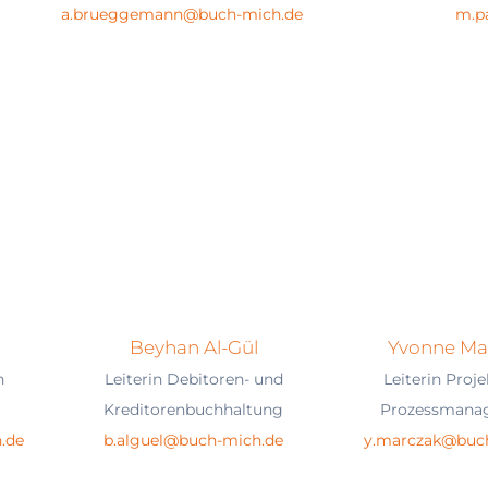
a.brueggemann@buch-mich.de
m.p
n
Beyhan Al-Gül
Yvonne Ma
n
Leiterin Debitoren- und
Leiterin Proj
Kreditorenbuchhaltung
Prozessmana
.de
b.alguel@buch-mich.de
y.marczak@buc