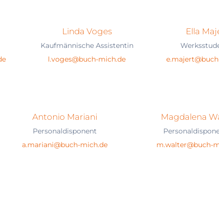
Linda Voges
Ella Maj
Kaufmännische Assistentin
Werksstud
de
l.voges@buch-mich.de
e.majert@buch
Antonio Mariani
Magdalena Wa
Personaldisponent
Personaldispon
a.mariani@buch-mich.de
m.walter@buch-m