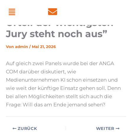
Zum
Menü
KI-Einsatz im TV: “Das
Inhalt
Urteil der wichtigsten
springen
Jury steht noch aus”
Von
admin
/
Mai 21, 2026
Auf gleich zwei Panels wurde bei der ANGA
COM darüber diskutiert, wie
Medienunternehmen KI schon einsetzen und
wie weit der künftige Einsatz gehen soll. Denn
bei allen Möglichkeiten stellt sich auch die
Frage: Will das am Ende jemand sehen?
ZURÜCK
WEITER