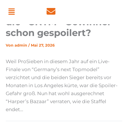
Zum
Menü
Hat “Harper’s Bazaar”
Inhalt
die “GNTM”-Gewinner
springen
schon gespoilert?
Von
admin
/
Mai 27, 2026
Weil ProSieben in diesem Jahr auf ein Live-
Finale von “Germany’s next Topmodel”
verzichtet und die beiden Sieger bereits vor
Monaten in Los Angeles kürte, war die Spoiler-
Gefahr groß. Nun hat wohl ausgerechnet
“Harper’s Bazaar” verraten, wie die Staffel
endet…