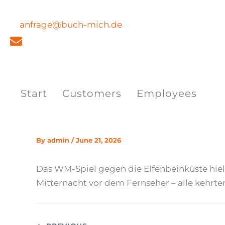
Skip
to
anfrage@buch-mich.de
content
Start
Customers
Employees
By
admin
/
June 21, 2026
Das WM-Spiel gegen die Elfenbeinküste hielt
Mitternacht vor dem Fernseher – alle kehrte