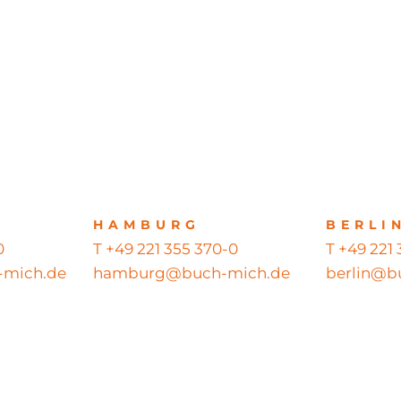
HAMBURG
BERLI
0
T +49 221 355 370-0
T +49 221
mich.de
hamburg@buch-mich.de
berlin@b
ts reserved