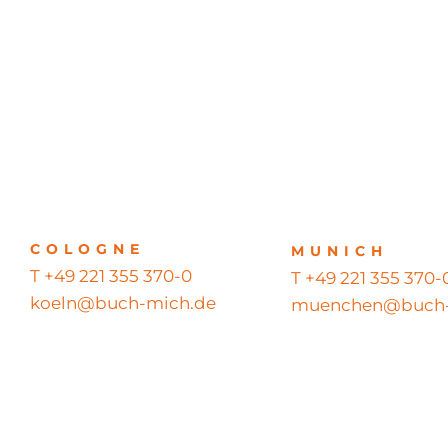
COLOGNE
MUNICH
T +49 221 355 370-0
T +49 221 355 370-
koeln@buch-mich.de
muenchen@buch-
© 2026 BUCH MICH GmbH – Alle Rechte vorbehalten – All righ