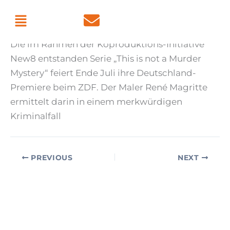
Skip
Menu
By
admin
/
June 22, 2026
to
content
Die im Rahmen der Koproduktions-Initiative
New8 entstanden Serie „This is not a Murder
Mystery“ feiert Ende Juli ihre Deutschland-
Premiere beim ZDF. Der Maler René Magritte
ermittelt darin in einem merkwürdigen
Kriminalfall
PREVIOUS
NEXT