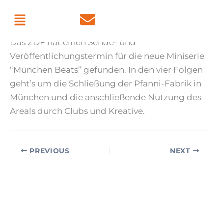
Skip
Menu
By
admin
/
July 7, 2026
to
content
Das ZDF hat einen Sende- und
Veröffentlichungstermin für die neue Miniserie
“München Beats” gefunden. In den vier Folgen
geht’s um die Schließung der Pfanni-Fabrik in
München und die anschließende Nutzung des
Areals durch Clubs und Kreative.
PREVIOUS
NEXT