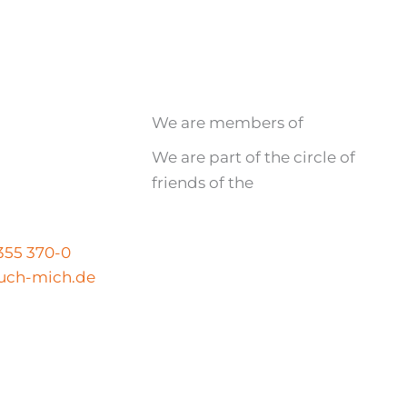
We are members of
We are part of the circle of
friends of the
N
 355 370-0
uch-mich.de
Legal notice
|
Privacy policy