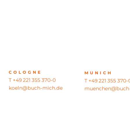
COLOGNE
MUNICH
T +49 221 355 370-0
T +49 221 355 370-
koeln@buch-mich.de
muenchen@buch-
© 2026 BUCH MICH GmbH – Alle Rechte vorbehalten – All righ