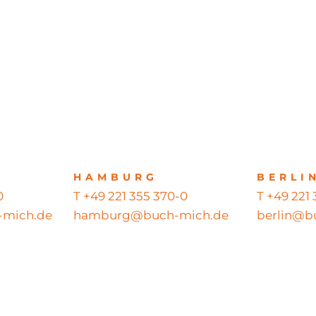
HAMBURG
BERLI
0
T +49 221 355 370-0
T +49 221
mich.de
hamburg@buch-mich.de
berlin@b
ts reserved