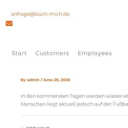
Skip
to
anfrage@buch-mich.de
content
Start
Customers
Employees
By
admin
/
June 28, 2026
In den kommenden Tagen werden wieder etl
Menschen liegt aktuell jedoch auf der Fuß