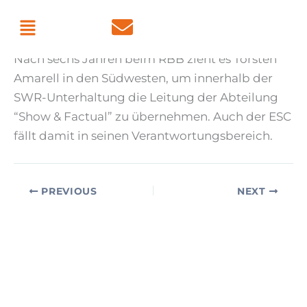
Skip
Menu
By
admin
/
July 8, 2026
to
content
Nach sechs Jahren beim RBB zieht es Torsten
Amarell in den Südwesten, um innerhalb der
SWR-Unterhaltung die Leitung der Abteilung
“Show & Factual” zu übernehmen. Auch der ESC
fällt damit in seinen Verantwortungsbereich.
PREVIOUS
NEXT