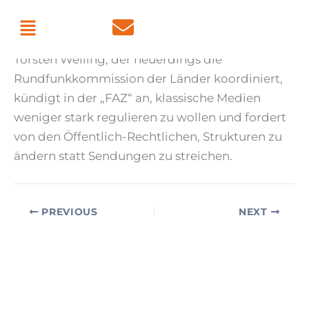
Skip
Menu
By
admin
/
July 4, 2026
to
content
Torsten Welling, der neuerdings die
Rundfunkkommission der Länder koordiniert,
kündigt in der „FAZ“ an, klassische Medien
weniger stark regulieren zu wollen und fordert
von den Öffentlich-Rechtlichen, Strukturen zu
ändern statt Sendungen zu streichen.
PREVIOUS
NEXT