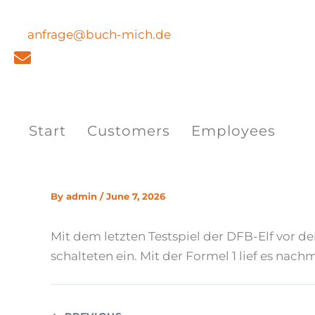
Skip
to
anfrage@buch-mich.de
content
Start
Customers
Employees
By
admin
/
June 7, 2026
Mit dem letzten Testspiel der DFB-Elf vor 
schalteten ein. Mit der Formel 1 lief es nach