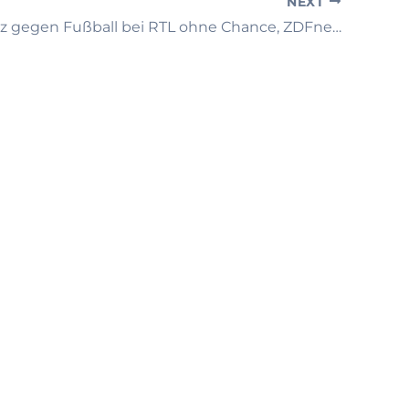
NEXT
Konkurrenz gegen Fußball bei RTL ohne Chance, ZDFneo erfolgreich