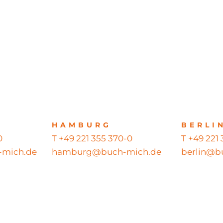
HAMBURG
BERLI
0
T +49 221 355 370-0
T +49 221
mich.de
hamburg@buch-mich.de
berlin@b
ts reserved