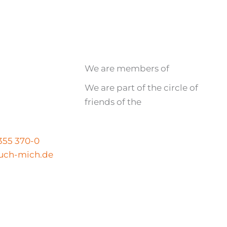
We are members of
We are part of the circle of
friends of the
N
 355 370-0
uch-mich.de
Legal notice
|
Privacy policy