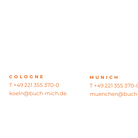
COLOGNE
MUNICH
T +49 221 355 370-0
T +49 221 355 370-
koeln@buch-mich.de
muenchen@buch-
© 2026 BUCH MICH GmbH – Alle Rechte vorbehalten – All righ