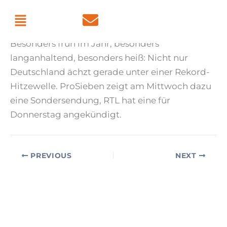
Skip
Menu
By
admin
/
June 24, 2026
to
content
Besonders früh im Jahr, besonders
langanhaltend, besonders heiß: Nicht nur
Deutschland ächzt gerade unter einer Rekord-
Hitzewelle. ProSieben zeigt am Mittwoch dazu
eine Sondersendung, RTL hat eine für
Donnerstag angekündigt.
PREVIOUS
NEXT