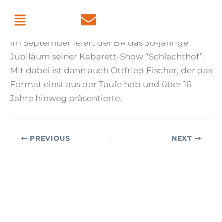
Skip
Menu
By
admin
/
July 7, 2026
to
content
Im September feiert der BR das 30-jährige
Jubiläum seiner Kabarett-Show “Schlachthof”.
Mit dabei ist dann auch Ottfried Fischer, der das
Format einst aus der Taufe hob und über 16
Jahre hinweg präsentierte.
PREVIOUS
NEXT