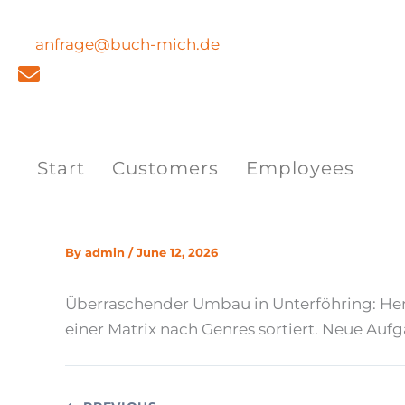
Skip
to
anfrage@buch-mich.de
content
Start
Customers
Employees
By
admin
/
June 12, 2026
Überraschender Umbau in Unterföhring: Henr
einer Matrix nach Genres sortiert. Neue Au