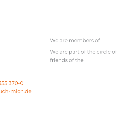
We are members of
We are part of the circle of
friends of the
N
 355 370-0
uch-mich.de
Legal notice
|
Privacy policy