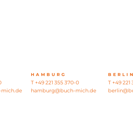
HAMBURG
BERLI
0
T +49 221 355 370-0
T +49 221
mich.de
hamburg@buch-mich.de
berlin@b
ts reserved