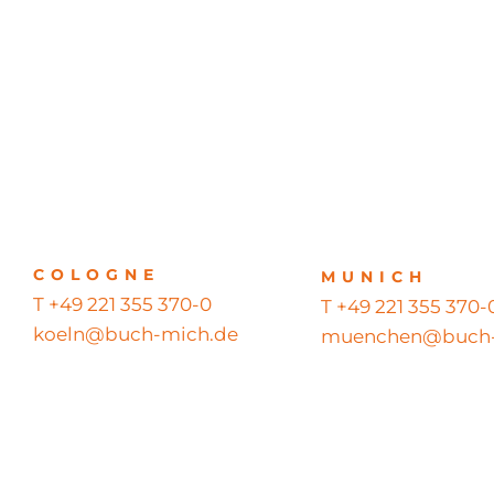
COLOGNE
MUNICH
T +49 221 355 370-0
T +49 221 355 370-
koeln@buch-mich.de
muenchen@buch-
© 2026 BUCH MICH GmbH – Alle Rechte vorbehalten – All righ