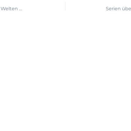
Dating, Leben und Tod: Wie RTLzwei in beiden Welten wachsen will