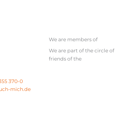
We are members of
We are part of the circle of
friends of the
N
 355 370-0
uch-mich.de
Legal notice
|
Privacy policy