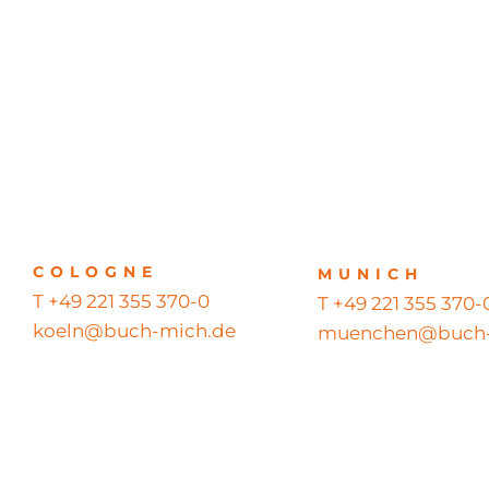
COLOGNE
MUNICH
T +49 221 355 370-0
T +49 221 355 370-
koeln@buch-mich.de
muenchen@buch-
© 2026 BUCH MICH GmbH – Alle Rechte vorbehalten – All righ