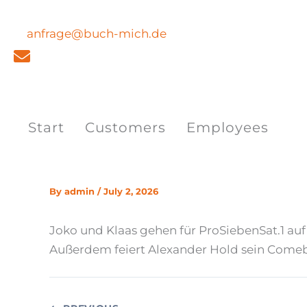
Skip
to
anfrage@buch-mich.de
content
Start
Customers
Employees
By
admin
/
July 2, 2026
Joko und Klaas gehen für ProSiebenSat.1 auf
Außerdem feiert Alexander Hold sein Comeba