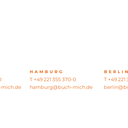
HAMBURG
BERLI
0
T +49 221 355 370-0
T +49 221
mich.de
hamburg@buch-mich.de
berlin@b
ts reserved