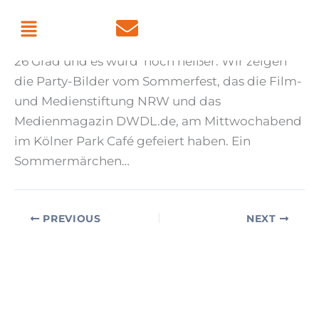
Skip
Menu
By
admin
/
June 18, 2026
to
content
26 Grad und es wurd’ noch heißer: Wir zeigen
die Party-Bilder vom Sommerfest, das die Film-
und Medienstiftung NRW und das
Medienmagazin DWDL.de, am Mittwochabend
im Kölner Park Café gefeiert haben. Ein
Sommermärchen…
PREVIOUS
NEXT