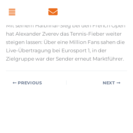
Skip
Menu
By
admin
/
June 6, 2026
to
content
Mit seinem Halbfinal-Sieg bei den French Open
hat Alexander Zverev das Tennis-Fieber weiter
steigen lassen: Über eine Million Fans sahen die
Live-Übertragung bei Eurosport 1, in der
Zielgruppe war der Sender erneut Marktführer.
PREVIOUS
NEXT