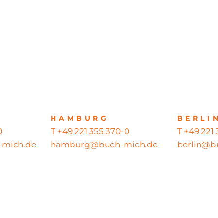
HAMBURG
BERLI
0
T +49 221 355 370-0
T +49 221
mich.de
hamburg@buch-mich.de
berlin@b
ts reserved