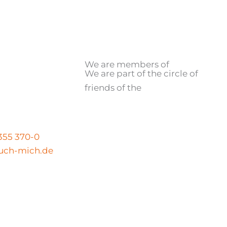
We are members of
We are part of the circle of
friends of the
N
 355 370-0
uch-mich.de
Legal notice
|
Privacy policy