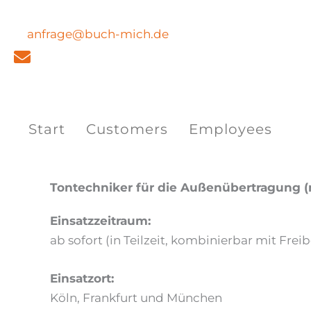
Skip
to
anfrage@buch-mich.de
content
Start
Customers
Employees
By
admin
/
May 27, 2026
Tontechniker für die Außenübertragung 
Einsatzzeitraum:
ab sofort (in Teilzeit, kombinierbar mit Freib
Einsatzort:
Köln, Frankfurt und München