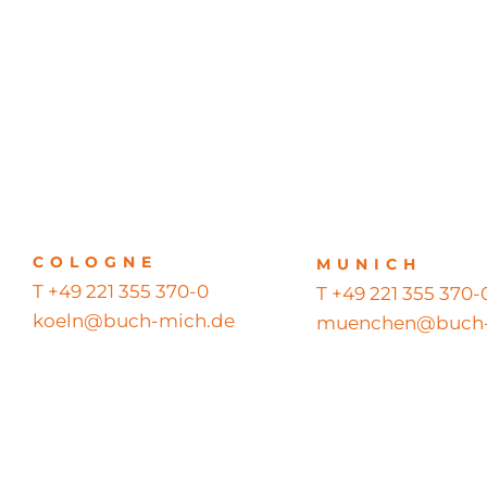
COLOGNE
MUNICH
T +49 221 355 370-0
T +49 221 355 370-
koeln@buch-mich.de
muenchen@buch-
© 2026 BUCH MICH GmbH – Alle Rechte vorbehalten – All righ