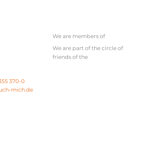
We are members of
We are part of the circle of
friends of the
N
 355 370-0
uch-mich.de
Legal notice
|
Privacy policy