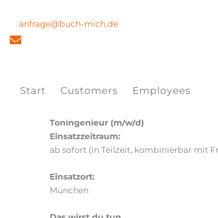
Skip
to
anfrage@buch-mich.de
content
Start
Customers
Employees
By
admin
/
May 27, 2026
Toningenieur (m/w/d)
Einsatzzeitraum:
ab sofort (in Teilzeit, kombinierbar mit F
Einsatzort:
München
Das wirst du tun