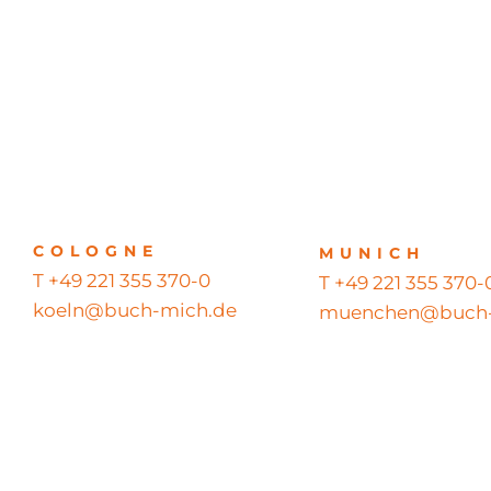
COLOGNE
MUNICH
T +49 221 355 370-0
T +49 221 355 370-
koeln@buch-mich.de
muenchen@buch-
© 2026 BUCH MICH GmbH – Alle Rechte vorbehalten – All righ