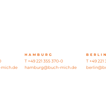
HAMBURG
BERLI
0
T +49 221 355 370-0
T +49 221
mich.de
hamburg@buch-mich.de
berlin@b
ts reserved